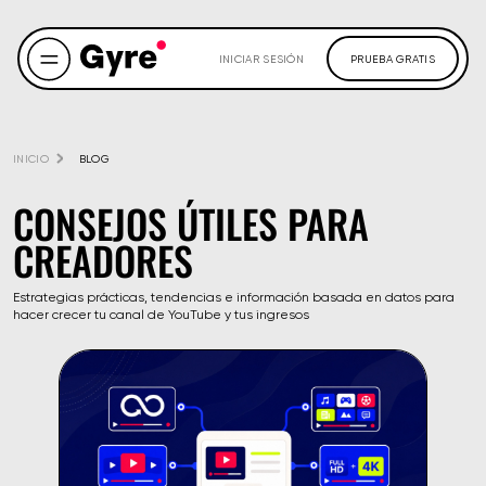
INICIAR SESIÓN
PRUEBA GRATIS
INICIO
BLOG
CONSEJOS ÚTILES PARA
CREADORES
Estrategias prácticas, tendencias e información basada en datos para
hacer crecer tu canal de YouTube y tus ingresos