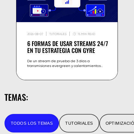
2026-08-07
TUTORIALES
15 MIN READ
6 FORMAS DE USAR STREAMS 24/7
EN TU ESTRATEGIA CON GYRE
De un stream de prueba de 3 días a
transmisiones evergreen y calentamientos
para estrenos. Seis estrategias de streaming
24/7 probadas y adaptadas a los planes por
capacidad de Gyre.
TEMAS:
TODOS LOS TEMAS
TUTORIALES
OPTIMIZACI