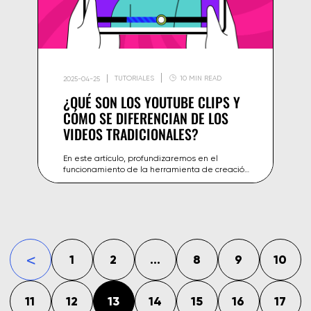
TUTORIALES
10 MIN READ
2025-04-25
¿QUÉ SON LOS YOUTUBE CLIPS Y
CÓMO SE DIFERENCIAN DE LOS
VIDEOS TRADICIONALES?
En este artículo, profundizaremos en el
funcionamiento de la herramienta de creación
de videos de YouTube, enfocándonos en las
oportunidades de promoción para creadores.
1
2
...
8
9
10
«
11
12
13
14
15
16
17