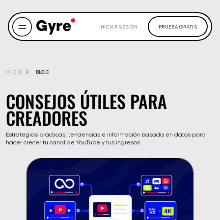
INICIAR SESIÓN
PRUEBA GRATIS
INICIO
BLOG
CONSEJOS ÚTILES PARA
CREADORES
Estrategias prácticas, tendencias e información basada en datos para
hacer crecer tu canal de YouTube y tus ingresos