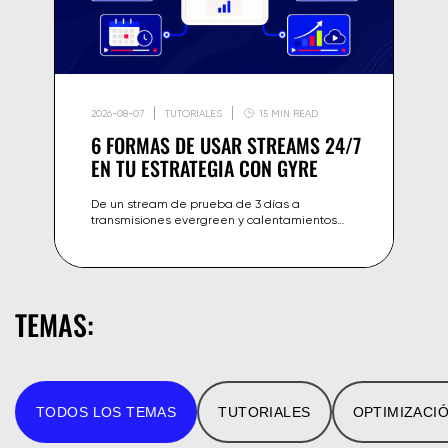
2026-08-07
TUTORIALES
15 MIN READ
6 FORMAS DE USAR STREAMS 24/7
EN TU ESTRATEGIA CON GYRE
De un stream de prueba de 3 días a
transmisiones evergreen y calentamientos
para estrenos. Seis estrategias de streaming
24/7 probadas y adaptadas a los planes por
capacidad de Gyre.
TEMAS:
TODOS LOS TEMAS
TUTORIALES
OPTIMIZACI