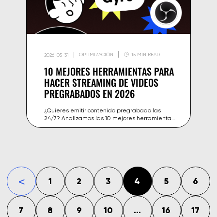
OPTIMIZACIÓN
15 MIN READ
2026-05-31
10 MEJORES HERRAMIENTAS PARA
HACER STREAMING DE VIDEOS
PREGRABADOS EN 2026
¿Quieres emitir contenido pregrabado las
24/7? Analizamos las 10 mejores herramientas
de streaming en 2026 para creadores que
quieren emitir sin estar en directo
1
2
3
4
5
6
«
7
8
9
10
...
16
17