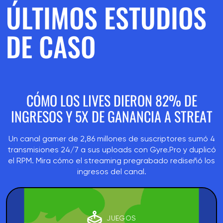
ÚLTIMOS ESTUDIOS
DE CASO
CÓMO LOS LIVES DIERON 82% DE
INGRESOS Y 5X DE GANANCIA A STREAT
Un canal gamer de 2,86 millones de suscriptores sumó 4
transmisiones 24/7 a sus uploads con Gyre.Pro y duplicó
el RPM. Mira cómo el streaming pregrabado rediseñó los
ingresos del canal.
JUEGOS