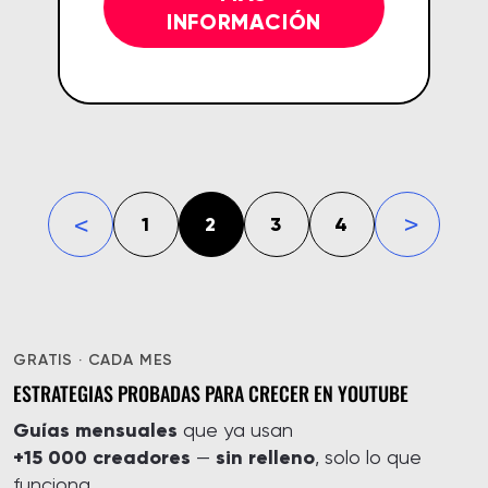
INFORMACIÓN
1
2
3
4
«
»
GRATIS · CADA MES
ESTRATEGIAS PROBADAS PARA CRECER EN YOUTUBE
Guías mensuales
que ya usan
+15 000 creadores
sin relleno
—
, solo lo que
funciona.