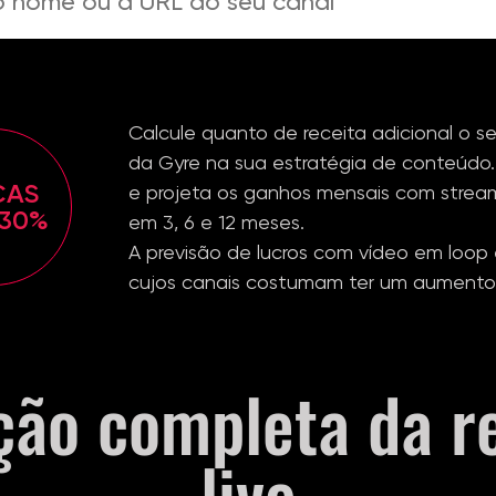
Calcule quanto de receita adicional o s
da Gyre na sua estratégia de conteúdo.
CAS
e projeta os ganhos mensais com strea
-30%
em 3, 6 e 12 meses.
A previsão de lucros com vídeo em loop
cujos canais costumam ter um aument
ção completa da r
live