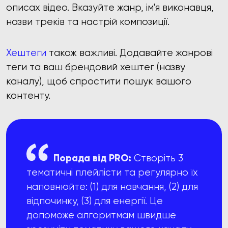
описах відео. Вказуйте жанр, ім'я виконавця,
назви треків та настрій композиції.
Хештеги
також важливі. Додавайте жанрові
теги та ваш брендовий хештег (назву
каналу), щоб спростити пошук вашого
контенту.
Порада від PRO:
Створіть 3
тематичні плейлісти та регулярно їх
наповнюйте: (1) для навчання, (2) для
відпочинку, (3) для енергії. Це
допоможе алгоритмам швидше