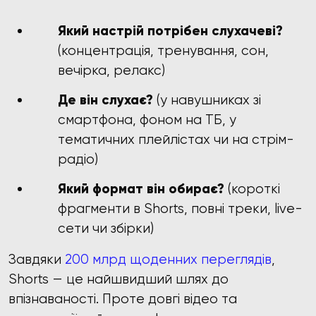
Який настрій потрібен слухачеві?
(концентрація, тренування, сон,
вечірка, релакс)
Де він слухає?
(у навушниках зі
смартфона, фоном на ТБ, у
тематичних плейлістах чи на стрім-
радіо)
Який формат він обирає?
(короткі
фрагменти в Shorts, повні треки, live-
сети чи збірки)
Завдяки
200 млрд щоденних переглядів
,
Shorts — це найшвидший шлях до
впізнаваності. Проте довгі відео та