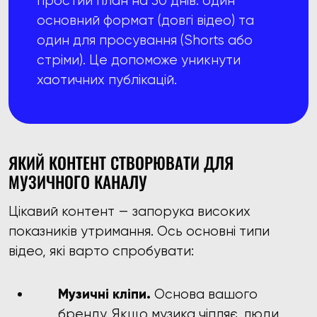
простий план на 30 днів: один
основний формат (довгі відео) та
один для просування (Shorts або
стріми). Це допоможе уникнути
хаотичних публікацій.
ЯКИЙ КОНТЕНТ СТВОРЮВАТИ ДЛЯ
МУЗИЧНОГО КАНАЛУ
Цікавий контент — запорука високих
показників утримання. Ось основні типи
відео, які варто спробувати:
Музичні кліпи.
Основа вашого
бренду. Якщо музика чіпляє, люди