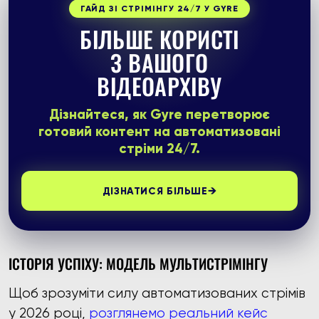
ГАЙД ЗІ СТРІМІНГУ 24/7 У GYRE
БІЛЬШЕ КОРИСТІ
З ВАШОГО
ВІДЕОАРХІВУ
Дізнайтеся, як Gyre перетворює
готовий контент на автоматизовані
стріми 24/7.
→
ДІЗНАТИСЯ БІЛЬШЕ
ІСТОРІЯ УСПІХУ: МОДЕЛЬ МУЛЬТИСТРІМІНГУ
Щоб зрозуміти силу автоматизованих стрімів
у 2026 році,
розглянемо реальний кейс