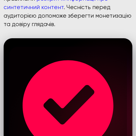
синтетичний контент
. Чесність перед
аудиторією допоможе зберегти монетизацію
та довіру глядачів.