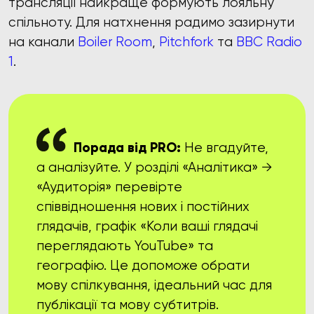
трансляції найкраще формують лояльну
спільноту. Для натхнення радимо зазирнути
на канали
Boiler Room
,
Pitchfork
та
BBC Radio
1
.
Порада від PRO:
Не вгадуйте,
а аналізуйте. У розділі «Аналітика» →
«Аудиторія» перевірте
співвідношення нових і постійних
глядачів, графік «Коли ваші глядачі
переглядають YouTube» та
географію. Це допоможе обрати
мову спілкування, ідеальний час для
публікації та мову субтитрів.