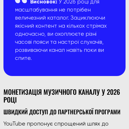
Висновок:
У 2026 році для
масштабування не потрібен
величезний каталог. Зациклюючи
якісний контент на кількох стрімах
одночасно, ви охоплюєте різні
часові пояси та настрої слухачів,
розвиваючи канал навіть поки ви
спите.
МОНЕТИЗАЦІЯ МУЗИЧНОГО КАНАЛУ У 2026
РОЦІ
ШВИДКИЙ ДОСТУП ДО ПАРТНЕРСЬКОЇ ПРОГРАМИ
YouTube пропонує спрощений шлях до