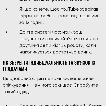
Якщо хочете, щоб YouTube зберігав
ефіри, не робіть трансляції довшими
за 12 годин.
Дайте системі час: найкращі
результати зазвичай з’являються на
другий-третій місяць роботи, коли
накопичується достатньо даних.
ЯК ЗБЕРЕГТИ ІНДИВІДУАЛЬНІСТЬ ТА ЗВ'ЯЗОК ІЗ
ГЛЯДАЧАМИ
Цілодобовий стрім не замінює ваше живе
спілкування — він його захищає. Спробуйте
такий підхід:
Проводьте «справжні» ефіри 1–3 рази