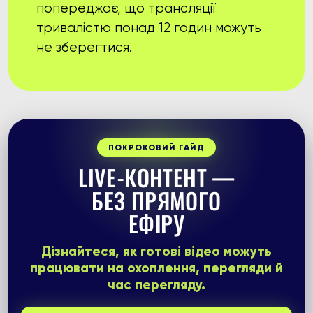
попереджає, що трансляції
тривалістю понад 12 годин можуть
не зберегтися.
ПОКРОКОВИЙ ГАЙД
LIVE-КОНТЕНТ —
БЕЗ ПРЯМОГО
ЕФІРУ
Дізнайтеся, як готові відео можуть
працювати на охоплення, перегляди й
час перегляду.