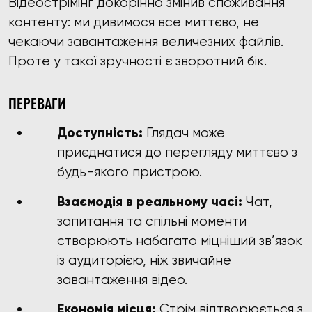
Відеострімінг докорінно змінив споживання
контенту: ми дивимося все миттєво, не
чекаючи завантаження величезних файлів.
Проте у такої зручності є зворотний бік.
ПЕРЕВАГИ
Доступність:
Глядач може
приєднатися до перегляду миттєво з
будь-якого пристрою.
Взаємодія в реальному часі:
Чат,
запитання та спільні моменти
створюють набагато міцніший зв’язок
із аудиторією, ніж звичайне
завантаження відео.
Економія місця:
Стрім відтворюється з