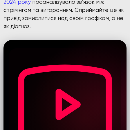
2024 року
проаналізувало зв’язок між
стрімінгом та вигоранням. Сприймайте це як
привід замислитися над своїм графіком, а не
як діагноз.