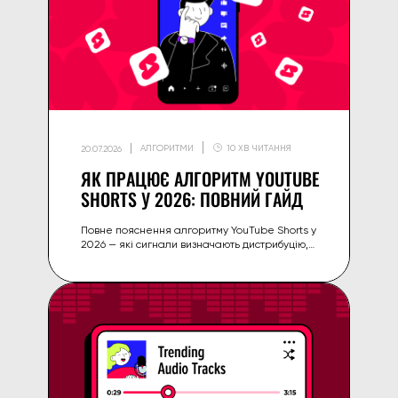
АЛГОРИТМИ
10 ХВ ЧИТАННЯ
20.07.2026
ЯК ПРАЦЮЄ АЛГОРИТМ YOUTUBE
SHORTS У 2026: ПОВНИЙ ГАЙД
Повне пояснення алгоритму YouTube Shorts у
2026 — які сигнали визначають дистрибуцію,
чим він відрізняється від long-form і як
оптимізувати Shorts для охоплення.