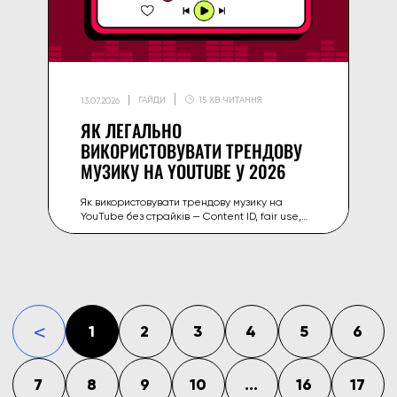
ГАЙДИ
15 ХВ ЧИТАННЯ
13.07.2026
ЯК ЛЕГАЛЬНО
ВИКОРИСТОВУВАТИ ТРЕНДОВУ
МУЗИКУ НА YOUTUBE У 2026
Як використовувати трендову музику на
YouTube без страйків — Content ID, fair use,
YouTube Audio Library та Creator Music і
безпечні джерела вірусних звуків у 2026.
1
2
3
4
5
6
«
7
8
9
10
...
16
17