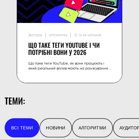
28.07.2026
АЛГОРИТМИ
15 ХВ ЧИТАННЯ
ЩО ТАКЕ ТЕГИ YOUTUBE І ЧИ
ПОТРІБНІ ВОНИ У 2026
Що таке теги YouTube, як вони працюють і
який реальний вплив мають на ранжування у
2026 — а також на що краще витрачати
зусилля замість тегів.
ТЕМИ:
ВСІ ТЕМИ
НОВИНИ
АЛГОРИТМИ
АУДИТОР