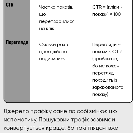
CTR
Частка показів,
CTR = (кліки ÷
що
покази) × 100
перетворилися
на клік
Перегляди
Скільки разів
Перегляди ≈
відео дійсно
покази × CTR
подивилися
(приблизно,
бо не кожен
перегляд
походить із
зарахованого
показу)
Джерело трафіку саме по собі змінює цю
математику. Пошуковий трафік зазвичай
конвертується краще, бо такі глядачі вже