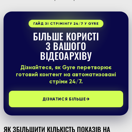
ГАЙД ЗІ СТРІМІНГУ 24/7 У GYRE
БІЛЬШЕ КОРИСТІ
З ВАШОГО
ВІДЕОАРХІВУ
Дізнайтеся, як Gyre перетворює
готовий контент на автоматизовані
стріми 24/7.
→
ДІЗНАТИСЯ БІЛЬШЕ
ЯК ЗБІЛЬШИТИ КІЛЬКІСТЬ ПОКАЗІВ НА