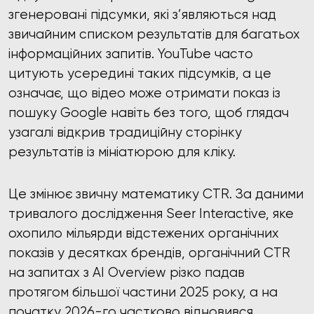
згенеровані підсумки, які з’являються над
звичайним списком результатів для багатьох
інформаційних запитів. YouTube часто
цитують усередині таких підсумків, а це
означає, що відео може отримати показ із
пошуку Google навіть без того, щоб глядач
узагалі відкрив традиційну сторінку
результатів із мініатюрою для кліку.
Це змінює звичну математику CTR. За даними
тривалого дослідження Seer Interactive, яке
охопило мільярди відстежених органічних
показів у десятках брендів, органічний CTR
на запитах з AI Overview різко падав
протягом більшої частини 2025 року, а на
початку 2026-го частково відновився.