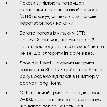
Покази вимірюють потенціал
охоплення; показник клікабельності
(CTR) показує, скільки з цих показів
перетворилося на кліки.
Багато показів із низьким CTR
зазвичай означає, що мініатюра й
заголовок недостатньо привабливі, а
не те, що алгоритм ігнорує відео.
Shown in Feed — окрема метрика
показів для Shorts, яку YouTube Studio
рахує окремо від показів мініатюр у
форматі long-form.
CTR зазвичай тримається в діапазоні
2–10%; показник нижче 2% сигналізує,
що варто попрацювати над