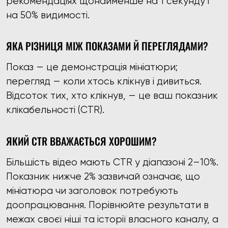
рекомендаціях щонайменше на 1 секунду і
на 50% видимості.
ЯКА РІЗНИЦЯ МІЖ ПОКАЗАМИ Й ПЕРЕГЛЯДАМИ?
Показ — це демонстрація мініатюри;
перегляд — коли хтось клікнув і дивиться.
Відсоток тих, хто клікнув, — це ваш показник
клікабельності (CTR).
ЯКИЙ CTR ВВАЖАЄТЬСЯ ХОРОШИМ?
Більшість відео мають CTR у діапазоні 2–10%.
Показник нижче 2% зазвичай означає, що
мініатюра чи заголовок потребують
доопрацювання. Порівнюйте результати в
межах своєї ніші та історії власного каналу, а