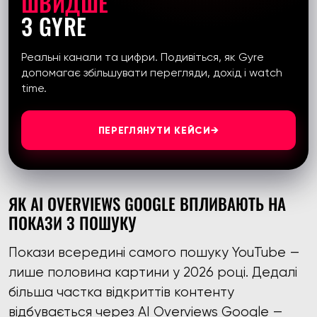
ШВИДШЕ
З GYRE
Реальні канали та цифри. Подивіться, як Gyre
допомагає збільшувати перегляди, дохід і watch
time.
ПЕРЕГЛЯНУТИ КЕЙСИ
→
ЯК AI OVERVIEWS GOOGLE ВПЛИВАЮТЬ НА
ПОКАЗИ З ПОШУКУ
Покази всередині самого пошуку YouTube —
лише половина картини у 2026 році. Дедалі
більша частка відкриттів контенту
відбувається через AI Overviews Google —