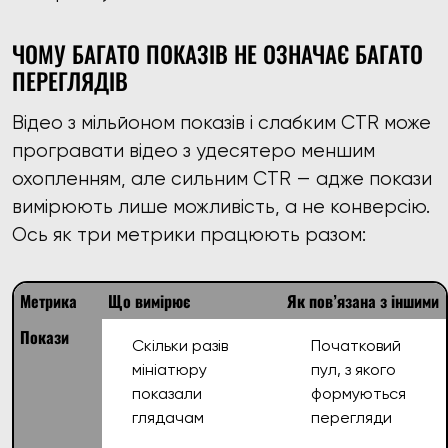
ЧОМУ БАГАТО ПОКАЗІВ НЕ ОЗНАЧАЄ БАГАТО
ПЕРЕГЛЯДІВ
Відео з мільйоном показів і слабким CTR може
програвати відео з удесятеро меншим
охопленням, але сильним CTR — адже покази
вимірюють лише можливість, а не конверсію.
Ось як три метрики працюють разом:
Метрика
Що вимірює
Як пов’язана з іншими
Покази
Скільки разів
Початковий
мініатюру
пул, з якого
показали
формуються
глядачам
перегляди