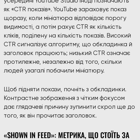
усередині YouTube Studio іноді позначають
як «CTR показів». YouTube зараховує показ
щоразу, коли мініатюра відповідає порогу
видимості, а потім рахує CTR як кількість
кліків, поділену на кількість показів. Високий
CTR сигналізує алгоритму, що обкладинка й
заголовок працюють; низький CTR означає
протилежне, незалежно від того, скільки
людей узагалі побачили мініатюру.
Щоб підняти покази, почніть з обкладинки.
Контрастне зображення з чітким фокусом
дає глядачеві причину зупинити скрол ще до
того, як він прочитає заголовок.
«SHOWN IN FEED»: МЕТРИКА, ЩО СТОЇТЬ ЗА