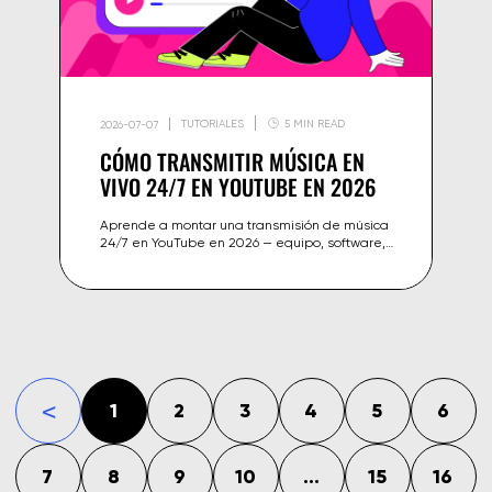
TUTORIALES
5 MIN READ
2026-07-07
CÓMO TRANSMITIR MÚSICA EN
VIVO 24/7 EN YOUTUBE EN 2026
Aprende a montar una transmisión de música
24/7 en YouTube en 2026 — equipo, software,
licencias de música y cómo Gyre lo automatiza
sin que estés en línea.
1
2
3
4
5
6
«
7
8
9
10
...
15
16