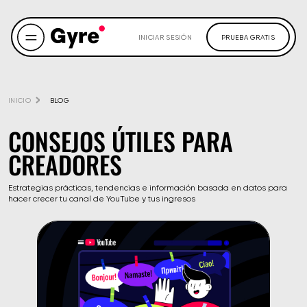
INICIAR SESIÓN
PRUEBA GRATIS
INICIO
BLOG
CONSEJOS ÚTILES PARA
CREADORES
Estrategias prácticas, tendencias e información basada en datos para
hacer crecer tu canal de YouTube y tus ingresos