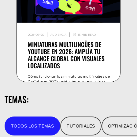
2026-07-20
AUDIENCIA
15 MIN READ
MINIATURAS MULTILINGÜES DE
YOUTUBE EN 2026: AMPLÍA TU
ALCANCE GLOBAL CON VISUALES
LOCALIZADOS
Cómo funcionan las miniaturas multilingües de
YouTube en 2026, quién tiene acceso, cómo
configurarlas y consejos de diseño para
localizar tus visuales y crecer.
TEMAS:
TODOS LOS TEMAS
TUTORIALES
OPTIMIZACI