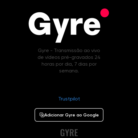
Gyre - Transmissão ao vivo
de vídeos pré-gravados 24
horas por dia, 7 dias por
semana.
Trustpilot
Adicionar Gyre ao Google
GYRE