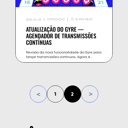
OTIMIZAÇÃO
10 MIN READ
2025-04-25
ATUALIZAÇÃO DO GYRE —
AGENDADOR DE TRANSMISSÕES
CONTÍNUAS
Revisão da nova funcionalidade do Gyre para
lançar transmissões contínuas. Agora é
possível agendar o início e término das
transmissões e automatizar o fluxo de
trabalho.
1
2
«
»