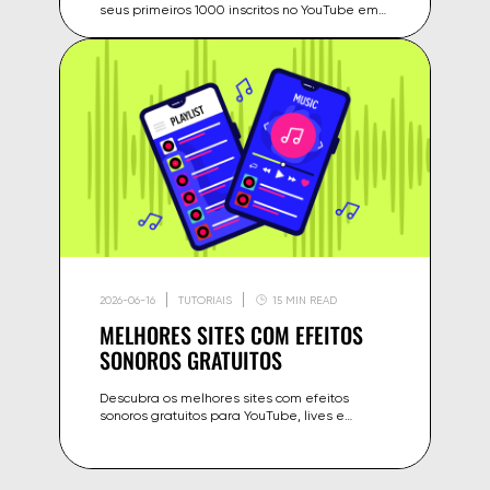
seus primeiros 1000 inscritos no YouTube em
2026 — estratégias, erros a evitar e
ferramentas para começar.
2026-06-16
TUTORIAIS
15 MIN READ
MELHORES SITES COM EFEITOS
SONOROS GRATUITOS
Descubra os melhores sites com efeitos
sonoros gratuitos para YouTube, lives e
projetos criativos — comparação de licenças,
formatos e dicas de uso.