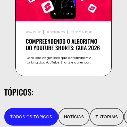
2026-07-29
ALGORITMOS
10 MIN READ
COMPREENDENDO O ALGORITMO
DO YOUTUBE SHORTS: GUIA 2026
Descubra os gatilhos que determinam o
ranking dos YouTube Shorts e aprenda
estratégias eficazes para maximizar seu
alcance e engajamento.
TÓPICOS:
TODOS OS TÓPICOS
NOTÍCIAS
TUTORIAIS