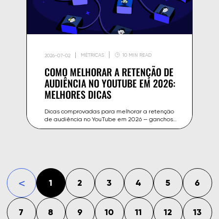
MÉTRICAS
10 MIN READ
2026-07-02
COMO MELHORAR A RETENÇÃO DE
AUDIÊNCIA NO YOUTUBE EM 2026:
MELHORES DICAS
Dicas comprovadas para melhorar a retenção
de audiência no YouTube em 2026 — ganchos,
ritmo de edição, estrutura de vídeo e como
manter os espectadores assistindo.
1
2
3
4
5
6
«
7
8
9
10
11
12
13