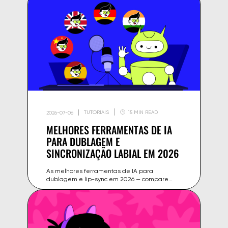
TUTORIAIS
15 MIN READ
2026-07-06
MELHORES FERRAMENTAS DE IA
PARA DUBLAGEM E
SINCRONIZAÇÃO LABIAL EM 2026
As melhores ferramentas de IA para
dublagem e lip-sync em 2026 — compare
HeyGen, ElevenLabs, Rask AI e mais em
qualidade, idiomas, preço e integração com o
YouTube.