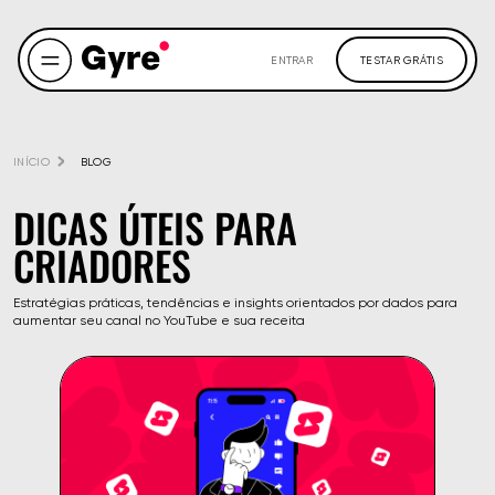
ENTRAR
TESTAR GRÁTIS
INÍCIO
BLOG
DICAS ÚTEIS PARA
CRIADORES
Estratégias práticas, tendências e insights orientados por dados para
aumentar seu canal no YouTube e sua receita