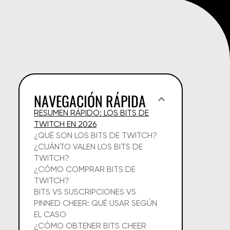
NAVEGACIÓN RÁPIDA
RESUMEN RÁPIDO: LOS BITS DE
TWITCH EN 2026
¿QUÉ SON LOS BITS DE TWITCH?
¿CUÁNTO VALEN LOS BITS DE
TWITCH?
¿CÓMO COMPRAR BITS DE
TWITCH?
BITS VS SUSCRIPCIONES VS
PINNED CHEER: QUÉ USAR SEGÚN
EL CASO
¿CÓMO OBTENER BITS CHEER