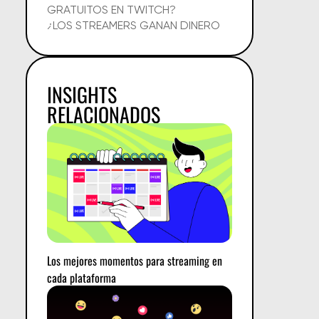
GRATUITOS EN TWITCH?
¿LOS STREAMERS GANAN DINERO
CON LOS BITS DE TWITCH?
CÓMO MOTIVAR A TU AUDIENCIA
CON METAS DE CHEER
INSIGHTS
CHEERMOTES PERSONALIZADOS:
CÓMO LOS DISEÑAN LOS
RELACIONADOS
PARTNERS
PRINCIPALES CONCLUSIONES
PREGUNTAS FRECUENTES
Los mejores momentos para streaming en
cada plataforma