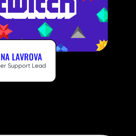
INA LAVROVA
er Support Lead