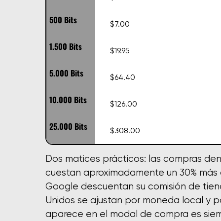
500 Bits
$7.00
1.500 Bits
$19.95
5.000 Bits
$64.40
10.000 Bits
$126.00
25.000 Bits
$308.00
Dos matices prácticos: las compras dent
cuestan aproximadamente un 30% más q
Google descuentan su comisión de tiend
Unidos se ajustan por moneda local y po
aparece en el modal de compra es siempr