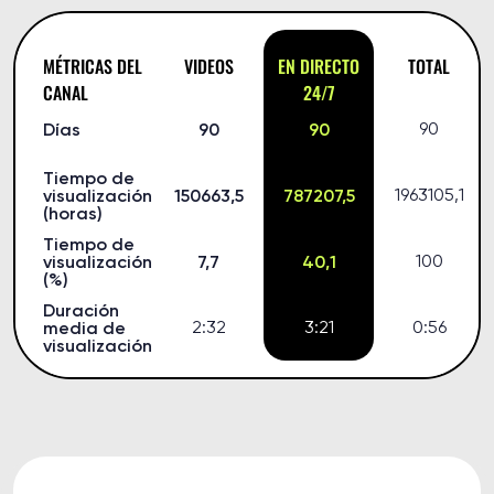
MÉTRICAS DEL
VIDEOS
EN DIRECTO
TOTAL
CANAL
24/7
Días
90
90
90
Tiempo de
visualización
150663,5
787207,5
1963105,1
(horas)
Tiempo de
visualización
7,7
40,1
100
(%)
Duración
media de
2:32
3:21
0:56
visualización