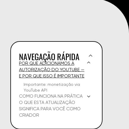
NAVEGAÇÃO RÁPIDA
POR QUE ADICIONAMOS A
AUTORIZAÇÃO DO YOUTUBE —
E POR QUE ISSO É IMPORTANTE
Importante: monetização via
YouTube API
COMO FUNCIONA NA PRÁTICA
O QUE ESTA ATUALIZAÇÃO
SIGNIFICA PARA VOCÊ COMO
CRIADOR