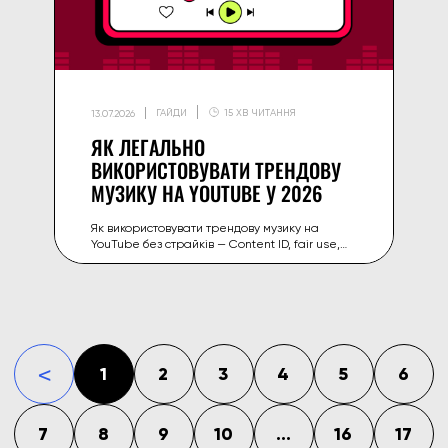
ГАЙДИ
15 ХВ ЧИТАННЯ
13.07.2026
ЯК ЛЕГАЛЬНО
ВИКОРИСТОВУВАТИ ТРЕНДОВУ
МУЗИКУ НА YOUTUBE У 2026
Як використовувати трендову музику на
YouTube без страйків — Content ID, fair use,
YouTube Audio Library та Creator Music і
безпечні джерела вірусних звуків у 2026.
1
2
3
4
5
6
«
7
8
9
10
...
16
17