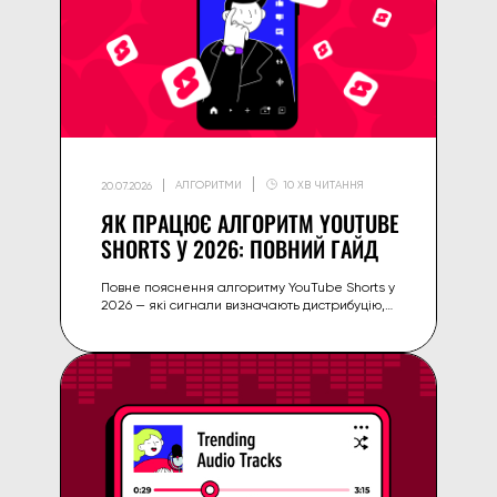
АЛГОРИТМИ
10 ХВ ЧИТАННЯ
20.07.2026
ЯК ПРАЦЮЄ АЛГОРИТМ YOUTUBE
SHORTS У 2026: ПОВНИЙ ГАЙД
Повне пояснення алгоритму YouTube Shorts у
2026 — які сигнали визначають дистрибуцію,
чим він відрізняється від long-form і як
оптимізувати Shorts для охоплення.