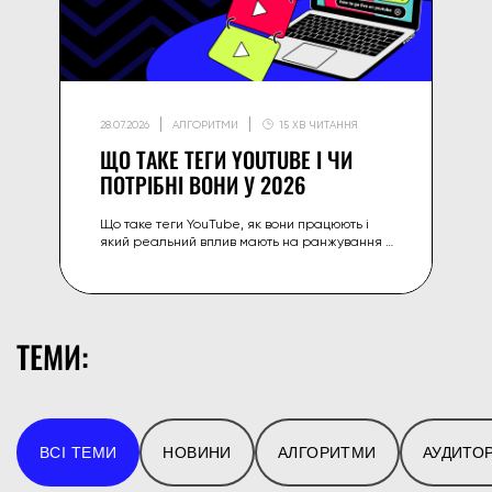
28.07.2026
АЛГОРИТМИ
15 ХВ ЧИТАННЯ
ЩО ТАКЕ ТЕГИ YOUTUBE І ЧИ
ПОТРІБНІ ВОНИ У 2026
Що таке теги YouTube, як вони працюють і
який реальний вплив мають на ранжування у
2026 — а також на що краще витрачати
зусилля замість тегів.
ТЕМИ:
ВСІ ТЕМИ
НОВИНИ
АЛГОРИТМИ
АУДИТОР